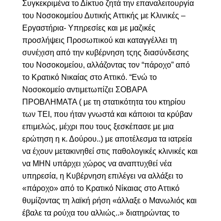
Συγκεκριμένα το Δίκτυο ζητά την επαναλειτουργία
του
Νοσοκομείου Δυτικής Αττικής
με Κλινικές –
Εργαστήρια- Υπηρεσίες και με μαζικές
προσλήψεις Προσωπικού και καταγγέλλει τη
συνέχιση από την κυβέρνηση τςης διασύνδεσης
του Νοσοκομείου, αλλάζοντας τον “πάροχο” από
το Κρατικό Νικαίας σ
το Αττικό. “Ενώ το
Νοσοκομείο αντιμετωπίζει ΣΟΒΑΡΑ
ΠΡΟΒΛΗΜΑΤΑ ( με τη στατικότητα του κτηρίου
των ΤΕΙ, που ήταν γνωστά και κάποιοι τα κρύβαν
επιμελώς, μέχρι που τους ξεσκέπασε με μια
ερώτηση η κ. Δούρου..) με αποτέλεσμα τα ιατρεία
να έχουν μετακινηθεί στις παθολογικές κλινικές και
να ΜΗΝ υπάρχει χώρος να αναπτυχθεί νέα
υπηρεσία, η Κυβέρνηση επιλέγει να αλλάξει το
«πάροχο» από το Κρατικό Νίκαιας στο Αττικό
θυμίζοντας τη λαϊκή ρήση «άλλαξε ο Μανωλιός και
έβαλε τα ρούχα του αλλιώς..» διατηρώντας το