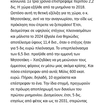
κοινωνία. Σε τρία χρόνια επιστρέψαμε περίπου 2,2
δις. Η χώρα εξήλθε από τα μνημόνια το 2018.
Ωστόσο αυτή τη θετική εξέλιξη για τη χώρα, ο κ.
Μητσοτάκης, αντί να την αναγνωρίσει, την είδε ως
πρόκληση που έπρεπε να ξεπεράσει! Έτσι,
δεσμεύτηκε σε υψηλούς στόχους πλεονασμάτων
και μάλιστα το 2024 έβγαλε ένα θηριώδες
αποτέλεσμα ύψους 11,4 δισ., όταν ο στόχος ήταν
για 5 δις ευρώ πλεόνασμα. Το υπερπλεόνασμα
των 6,5 δισ. προήλθε από την εμμονή των
Μητσοτάκη – Χατζηδάκη να μη μειώνουν τους
έμμεσους φόρους εν μέσω μιας ακόμα κρίσης. Και
πόσα επέστρεψαν από αυτά; Μόλις 600 εκατ.
ευρώ. Πήραν, δηλαδή, 10 αχρείαστα και
επέστρεψαν το ένα. Την ίδια στιγμή, προχωρούν
σε πρόωρη αποπληρωμή των δανείων του
πρώτου μνημονίου. Δεσμεύουν, έτσι, 5 δις.
ετησίως από φέτος και ως το 2031, στερώντας