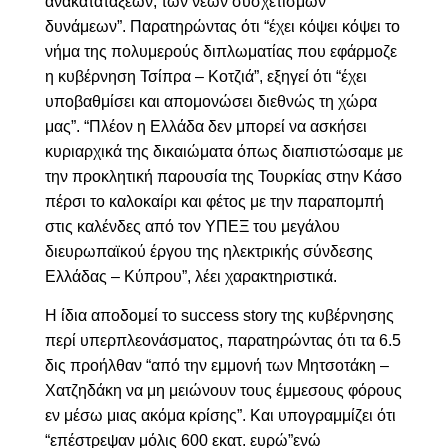
ανακατατάξεων, των νέων συσχετισμών
δυνάμεων”. Παρατηρώντας
ότι “έχει κόψει
κόψει το
νήμα της πολυμερούς διπλωματίας που εφάρμοζε
η κυβέρνηση Τσίπρα – Κοτζιά”, εξηγεί ότι “έχει
υποβαθμίσει και απομονώσει διεθνώς τη χώρα
μας”
. “
Πλέον η Ελλάδα δεν μπορεί να ασκήσει
κυριαρχικά της δικαιώματα όπως διαπιστώσαμε με
την προκλητική παρουσία της Τουρκίας στην Κάσο
πέρσι το καλοκαίρι και φέτος με την παραπομπή
στις καλένδες από τον ΥΠΕΞ του μεγάλου
διευρωπαϊκού έργου της ηλεκτρικής σύνδεσης
Ελλάδας – Κύπρου”, λέει χαρακτηριστικά.
Η ίδια αποδομεί το
success story
της κυβέρνησης
περί υπερπλεονάσματος, παρατηρώντας ότι τα 6.5
δις προήλθαν “
από την εμμονή των Μητσοτάκη –
Χατζηδάκη να μη μειώνουν τους έμμεσους φόρους
εν μέσω μιας ακόμα κρίσης”. Και υπογραμμίζει ότι
“επέστρεψαν μόλις 600 εκατ. ευρώ”ενώ