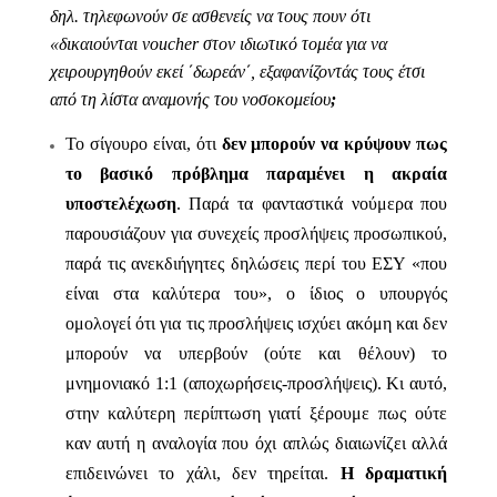
δηλ. τηλεφωνούν σε ασθενείς να τους πουν ότι
«δικαιούνται
voucher
στον ιδιωτικό τομέα για να
χειρουργηθούν εκεί ΄δωρεάν΄, εξαφανίζοντάς τους έτσι
από τη λίστα αναμονής του νοσοκομείου
;
Το σίγουρο είναι, ότι
δεν μπορούν να κρύψουν πως
το βασικό πρόβλημα παραμένει η ακραία
υποστελέχωση
. Παρά τα φανταστικά νούμερα που
παρουσιάζουν για συνεχείς προσλήψεις προσωπικού,
παρά τις ανεκδιήγητες δηλώσεις περί του ΕΣΥ «που
είναι στα καλύτερα του», ο ίδιος ο υπουργός
ομολογεί ότι για τις προσλήψεις ισχύει ακόμη και δεν
μπορούν να υπερβούν (ούτε και θέλουν) το
μνημονιακό
1:1
(αποχωρήσεις-προσλήψεις). Κι αυτό,
στην καλύτερη περίπτωση γιατί ξέρουμε πως ούτε
καν αυτή η αναλογία που όχι απλώς διαιωνίζει αλλά
επιδεινώνει το χάλι, δεν τηρείται.
Η δραματική