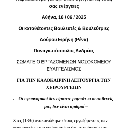
σας ενέργειες
Αθήνα, 16
/ 06 / 2025
Οι καταθέτοντες Βουλευτές & Βουλεύτριες
Δούρου Ειρήνη (Ρένα)
Παναγιωτόπουλος Ανδρέας
Σ
ΩΜΑΤΕΙΟ
Ε
ΡΓΑΖΟΜΕΝΩΝ
Ν
ΟΣΟΚΟΜΕΙΟΥ
Ε
ΥΑΓΓΕΛΙΣΜΟΣ
ΓΙΑ ΤΗΝ ΚΑΛΟΚΑΙΡΙΝΗ ΛΕΙΤΟΥΡΓΙΑ ΤΩΝ
ΧΕΙΡΟΥΡΓΕΙΩΝ
Οι υγειονομικοί δεν είμαστε ρομπότ κι οι ασθενείς
μας δεν είναι αριθμοί
–
Χτες (13/6) ανακοινώθηκε στους εργαζόμενους των
χειρουργείων του νοσοκομείου ότι με απόφαση της