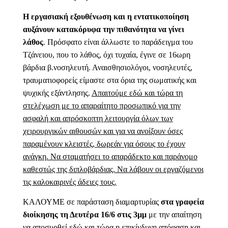
Η εργασιακή εξουθένωση και η εντατικοποίηση
αυξάνουν κατακόρυφα την πιθανότητα να γίνει
λάθος
. Πρόσφατο είναι άλλωστε το παράδειγμα του
Τζάνειου, που το λάθος, όχι τυχαία, έγινε σε 16ωρη
βάρδια β.νοσηλευτή. Αναισθησιολόγοι, νοσηλευτές,
τραυματιοφορείς είμαστε στα όρια της σωματικής και
ψυχικής εξάντλησης.
Απαιτούμε εδώ και τώρα τη
στελέχωση με το απαραίτητο προσωπικό για την
ασφαλή και απρόσκοπτη λειτουργία όλων των
χειρουργικών αιθουσών και για να ανοίξουν όσες
παραμένουν κλειστές, δωρεάν για όσους το έχουν
ανάγκη. Να σταματήσει το απαράδεκτο και παράνομο
καθεστώς της διπλοβάρδιας. Να λάβουν οι εργαζόμενοι
τις καλοκαιρινές άδειες τους.
ΚΑΛΟΥΜΕ σε παράσταση διαμαρτυρίας
στα γραφεία
διοίκησης τη Δευτέρα 16/6 στις 3μμ
με την απαίτηση
να αποσυρθεί εδώ και τώρα η επικίνδυνη απόφαση και