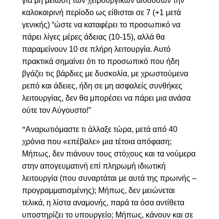
για
μη μείωση των χειρουργικών αιθουσών την
καλοκαιρινή περίοδο ως είθισται σε 7 (+1 μετά
γενικής) “ώστε να καταφέρει το προσωπικό να
πάρει λίγες μέρες άδειας (10-15), αλλά θα
παραμείνουν 10 σε πλήρη λειτουργία. Αυτό
πρακτικά σημαίνει ότι το προσωπικό που ήδη
βγάζει τις βάρδιες με δυσκολία, με χρωστούμενα
ρεπό και άδειες, ήδη σε μη ασφαλείς συνθήκες
λειτουργίας, δεν θα μπορέσει να πάρει μια ανάσα
ούτε τον Αύγουστο!”
Αναρωτιόμαστε τι άλλαξε τώρα, μετά από 40
“
χρόνια που «επέβαλε» μια τέτοια απόφαση;
Μήπως, δεν πιάνουν τους στόχους και τα νούμερα
στην απογευματινή επί πληρωμή ιδιωτική
λειτουργία (που συναρτάται με αυτά της πρωινής –
προγραμματισμένης)
;
Μήπως, δεν μειώνεται
τελικά, η λίστα αναμονής, παρά τα όσα αντίθετα
υποστηρίζει το υπουργείο; Μήπως, κάνουν και σε