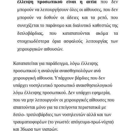
έλλειψη προσωπικού είναι η αιτία
που δεν
μπορούν να λειτουργήσουν όλες οι αίθουσες, που δεν
μπορούν να δοθούν οι άδειες και τα ρεπό, που
συνεχίζεται το παράνομο και διαλυτικό καθεστώς της
διπλοβάρδιας, που καταπατούνται ακόμα τα
στοιχειωδέστερα όρια ασφαλούς λειτουργίας των
χειρουργικών αιθουσών.
Καταπατείται για παράδειγμα, λόγω έλλειψης
προσωπικού η αναλογία αναισθησιολόγων ανά
χειρουργική αίθουσα. Υπάρχουν βάρδιες που δεν
υπάρχει νοσηλευτικό προσωπικό αναισθησιολογικού
λόγω έλλειψης προσωπικού. Δεν υπάρχει εφημερία,
που να μην λειτουργούν οι χειρουργικές αίθουσες που
απαιτούνται μόνο για τα επείγοντα περιστατικά με
διπλο- τριπλοβάρδιες των νοσηλευτών αλλά και των
τραυματιοφορέων (το γνωστό: απόγευμα-πρωί-νύχτα)
και 36ωρα των γιατρών.