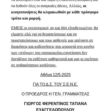
να δοθούν όλες οι αναγκαίες άδειες. Αλλιώς,
οι
κινητοποιήσεις θα κλιμακωθούν με κάθε πρόσφορο
τρόπο και μορφή.
ΕΜΕΙΣ οι υγειονομικοί, αν και ήδη εξουθενωμένοι, θα
είμαστε εδώ για να θεραπεύσουμε και να
προστατεύσουμε και τους ασθενείς μας απέναντι σε
διοικήσεις και κυβερνήσεις που μπροστά στο κυνήγι
των «στόχων» του νοσοκομείου-επιχείρηση δεν
διστάζουν να εκθέτουν καθημερινά και μας κι εκείνους
σε σοβαρότατους κινδύνους.
Αθήνα 12/5-2025
ΓΙΑ ΤΟ Δ.Σ. ΤΟΥ Σ.Ε.Ν.Ε.
Ο ΠΡΟΕΔΡΟΣ Η ΓΕΝ. ΓΡΑΜΜΑΤΕΑΣ
ΓΙΩΡΓΟΣ ΦΕΡΕΝΤΙΝΟΣ ΤΑΤΙΑΝΑ
ΕΥΑΓΓΕΛΟΠΟΥΛΟΥ