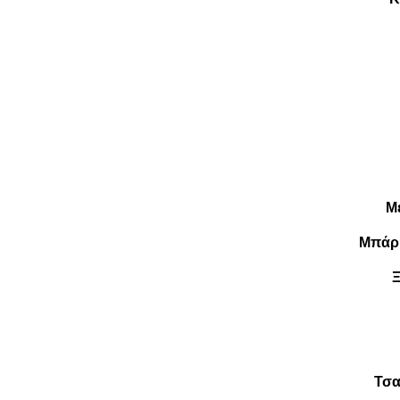
Μ
Μπάρκ
Τσα