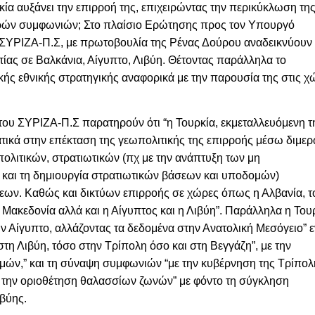
κία αυξάνει την επιρροή της, επιχειρώντας την περικύκλωση τη
ερών συμφωνιών; Στο πλαίσιο Ερώτησης προς τον Υπουργό
υ ΣΥΡΙΖΑ-Π.Σ, με πρωτοβουλία της Ρένας Δούρου αναδεικνύουν
τίας
σε Βαλκάνια, Αίγυπτο, Λιβύη. Θέτοντας παράλληλα το
ής εθνικής στρατηγικής αναφορικά με την παρουσία της στις χ
 του ΣΥΡΙΖΑ-Π.Σ παρατηρούν ότι “η Τουρκία, εκμεταλλευόμενη τ
ατικά στην επέκταση της γεωπολιτικής της επιρροής μέσω διμε
ολιτικών, στρατιωτικών (πχ με την ανάπτυξη των μη
αι τη δημιουργία στρατιωτικών βάσεων και υποδομών)
σεων. Καθώς και δικτύων επιρροής σε χώρες όπως η Αλβανία, τ
 Μακεδονία αλλά και η Αίγυπτος και η Λιβύη”. Παράλληλα η Του
ην Αίγυπτο, αλλάζοντας τα δεδομένα στην Ανατολική Μεσόγειο” 
τη Λιβύη, τόσο στην Τρίπολη όσο και στη Βεγγάζη”, με την
σμών,” και τη σύναψη συμφωνιών “με την κυβέρνηση της Τρίπο
 την οριοθέτηση θαλασσίων ζωνών” με φόντο τη σύγκληση
ιβύης.