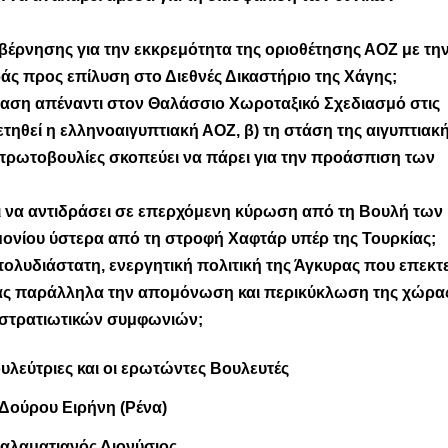
υβέρνησης για την εκκρεμότητα της οριοθέτησης ΑΟΖ με τη
ς προς επίλυση στο Διεθνές Δικαστήριο της Χάγης;
δραση απέναντι στον Θαλάσσιο Χωροταξικό Σχεδιασμό στις
ετηθεί η ελληνοαιγυπτιακή ΑΟΖ, β) τη στάση της αιγυπτιακ
 πρωτοβουλίες σκοπεύει να πάρει για την προάσπιση των
ει να αντιδράσει σε επερχόμενη κύρωση από τη Βουλή των
ονίου ύστερα από τη στροφή Χαφτάρ υπέρ της Τουρκίας;
πολυδιάστατη, ενεργητική πολιτική της Άγκυρας που επεκτε
ντας παράλληλα την απομόνωση και περικύκλωση της χώρα
 στρατιωτικών συμφωνιών;
λεύτριες και οι ερωτώντες Βουλευτές
Δούρου Ειρήνη (Ρένα)
αλαματιανός Διονύσιος