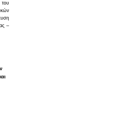
 του
ικών
ευση
ας –
ην
και