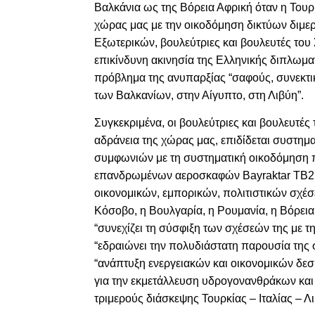
Βαλκάνια ως της Βόρεια Αφρική όταν η Τουρ
χώρας μας με την οικοδόμηση δικτύων διμ
Εξωτερικών, βουλεύτριες και βουλευτές το
επικίνδυνη ακινησία της Ελληνικής διπλωμα
πρόβλημα της ανυπαρξίας “σαφούς, συνεκτικ
των Βαλκανίων, στην Αίγυπτο, στη Λιβύη”.
Συγκεκριμένα, οι βουλεύτριες και βουλευτές
αδράνεια της χώρας μας, επιδίδεται συστημ
συμφωνιών με τη συστηματική οικοδόμηση π
επανδρωμένων αεροσκαφών Bayraktar TB2 κ
οικονομικών, εμπορικών, πολιτιστικών σχέ
Κόσοβο, η Βουλγαρία, η Ρουμανία, η Βόρεια
“συνεχίζει τη σύσφιξη των σχέσεών της με τ
“εδραιώνει την πολυδιάστατη παρουσία της σ
“ανάπτυξη ενεργειακών και οικονομικών δε
για την εκμετάλλευση υδρογονανθράκων και
τριμερούς διάσκεψης Τουρκίας – Ιταλίας – Λ