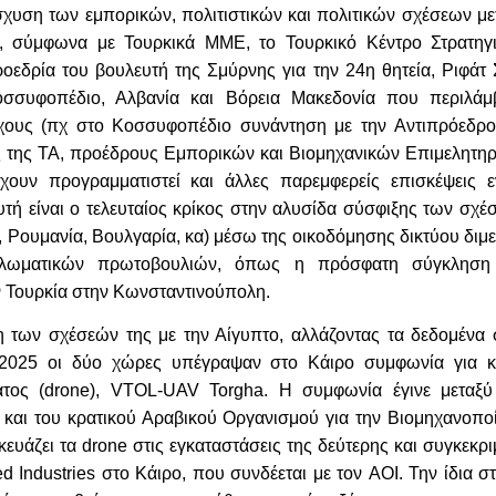
σχυση των εμπορικών, πολιτιστικών και πολιτικών σχέσεων με
, σύμφωνα με Τουρκικά ΜΜΕ, το Τουρκικό Κέντρο Στρατηγ
δρία του βουλευτή της Σμύρνης για την 24η θητεία, Ριφάτ Σ
σσυφοπέδιο, Αλβανία και Βόρεια Μακεδονία που περιλάμ
χους (πχ στο Κοσσυφοπέδιο συνάντηση με την Αντιπρόεδρο
 της ΤΑ, προέδρους Εμπορικών και Βιομηχανικών Επιμελητηρ
χουν προγραμματιστεί και άλλες παρεμφερείς επισκέψεις ε
τή είναι ο τελευταίος κρίκος στην αλυσίδα σύσφιξης των σχέ
, Ρουμανία, Βουλγαρία, κα) μέσω της οικοδόμησης δικτύου διμ
ιπλωματικών πρωτοβουλιών, όπως η πρόσφατη σύγκληση
 Τουρκία στην Κωνσταντινούπολη.
η των σχέσεών της με την Αίγυπτο, αλλάζοντας τα δεδομένα 
 2025 οι δύο χώρες υπέγραψαν στο Κάιρο συμφωνία για κ
ος (drone), VTOL-UAV Torgha. Η συμφωνία έγινε μεταξύ
 και του κρατικού Αραβικού Οργανισμού για την Βιομηχανοπο
κευάζει τα drone στις εγκαταστάσεις της δεύτερης και συγκεκρ
d Industries στο Κάιρο, που συνδέεται με τον AOI. Την ίδια σ