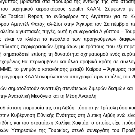
γυπτος βρίσκεται στα πρόθυρα της ένταξής της στο στρατη
 του μαχητικού αεροσκάφους stealth KAAN. Σύμφωνα με
λίδα Tactical Report, το ενδιαφέρον της Αιγύπτου για το 
ρου Αμπντέλ Φατάχ αλ-Σίσι στην Άγκυρα τον Σεπτέμβριο πέ
λείται αιγυπτιακές πηγές, αυτή η συνεργασία Αιγύπτου – Τουρ
ης είναι να κλείσει το κεφάλαιο των προηγούμενων διαφων
 επίλυσης περιφερειακών ζητημάτων με τρόπους που εξυπηρε
ή σηματοδοτεί επίσης τη δυνατότητα σχηματισμού ενός ευρύτ
εχομένως θα περιλαμβάνει και άλλα αραβικά κράτη σε συλλογ
ή ΜΜΕ, το μνημόνιο κατανόησης μεταξύ Καΐρου – Άγκυρας πο
 πρόγραμμα KAAN αναμένεται να υπογραφεί πριν το τέλος του 2
χωρών σηματοδοτούν ανάπτυξη στενότερων διμερών δεσμών και 
την Ανατολική Μεσόγειο και τη Μέση Ανατολή.
ολυδιάστατη παρουσία της στη Λιβύη, τόσο στην Τρίπολη όσο κα
στην Κυβέρνηση Εθνικής Ενότητας στη Δυτική Λιβύη ενώ είνα
ιβύης και του στρατάρχη Χαλίφα Χαφτάρ, ο οποίος είχε πρόσ
ικών Υπηρεσιών της Τουρκίας, στενό συνεργάτη του Προέ