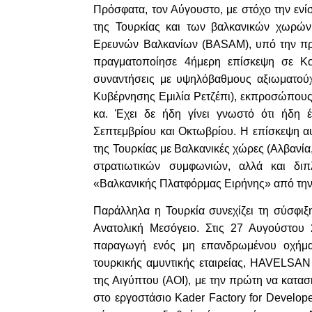
Πρόσφατα, τον Αύγουστο, με στόχο την ενί
της Τουρκίας και των βαλκανικών χωρών
Ερευνών Βαλκανίων (BASAM), υπό την προε
πραγματοποίησε 4ήμερη επίσκεψη σε Κο
συναντήσεις με υψηλόβαθμους αξιωματού
Κυβέρνησης Εμιλία Ρετζέπι), εκπροσώπους
κα. Έχει δε ήδη γίνει γνωστό ότι ήδη έ
Σεπτεμβρίου και Οκτωβρίου. Η επίσκεψη αυ
της Τουρκίας με Βαλκανικές χώρες (Αλβανία
στρατιωτικών συμφωνιών, αλλά και δ
«Βαλκανικής Πλατφόρμας Ειρήνης» από την
Παράλληλα η Τουρκία συνεχίζει τη σύσφιξ
Ανατολική Μεσόγειο. Στις 27 Αυγούστου
παραγωγή ενός μη επανδρωμένου οχήματ
τουρκικής αμυντικής εταιρείας, HAVELSAN
της Αιγύπτου (ΑΟΙ), με την πρώτη να κατασ
στο εργοστάσιο Kader Factory for Develope