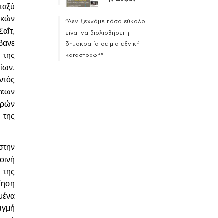
ταξύ
ικών
“Δεν ξεχνάμε πόσο εύκολο
αΐτ,
είναι να διολισθήσει η
βανε
δημοκρατία σε μια εθνική
 της
καταστροφή”
ίων,
ντός
σεων
ερών
 της
στην
οινή
 της
ίηση
ιμένα
τιγμή