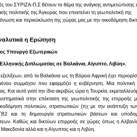
υτές του ΣΥΡΙΖΑ-Π.Σ θέτουν το θέμα της ανάγκης αντιμετώπισης
κής πολιτικής της Άγκυρας που επεκτείνει τη γεωπολιτική της
όνωση και περικύκλωση της χώρας μας με την οικοδόμηση δικ
ναλυτικά η Ερώτηση
ος Υπουργό Εξωτερικών
 Ελληνικής Διπλωματίας σε Βαλκάνια, Αίγυπτο, Λιβύη».
ξελίξεων, από τα Βαλκάνια ως τη Βόρεια Αφρική έχει περιορίσε
μένου συμμάχου που εφαρμόζει η κυβέρνηση. Μια πολιτική
ς. Και αυτό γιατί την ίδια ακριβώς ώρα η Τουρκία, εκμεταλλευ
συστηματικά στην επέκταση της γεωπολιτικής της επιρροής 
κοδόμηση πολιτικών, στρατιωτικών (πχ με την ανάπτυξη τω
B2 και τη δημιουργία στρατιωτικών βάσεων και υποδο
έσεων. Καθώς και δικτύων επιρροής σε χώρες όπως η Αλβανία
Μακεδονία αλλά και η Αίγυπτος και η Λιβύη.