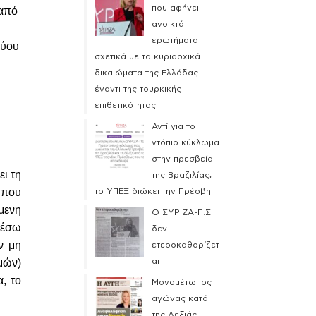
που αφήνει
 από
ανοικτά
ερωτήματα
τύου
σχετικά με τα κυριαρχικά
δικαιώματα της Ελλάδας
έναντι της τουρκικής
επιθετικότητας
Αντί για το
ντόπιο κύκλωμα
στην πρεσβεία
ι τη
της Βραζιλίας,
 που
το ΥΠΕΞ διώκει την Πρέσβη!
όμενη
Ο ΣΥΡΙΖΑ-Π.Σ.
μέσω
δεν
ν μη
ετεροκαθορίζετ
μών)
αι
, το
Μονομέτωπος
αγώνας κατά
της Δεξιάς