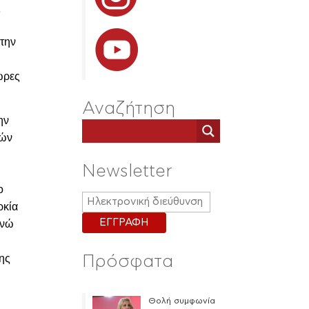
ς
 την
ώρες
Αναζήτηση
ην
ρών
Newsletter
ο
ρκία
ενώ
λης
Πρόσφατα
Θολή συμφωνία