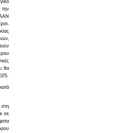
γικό
 την
KAAN
ρσι.
κίας
ιών,
τούν
ερου
ικές
υ θα
025.
κατά
ι στη
ι σε
φατα
δρου