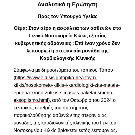
Αναλυτικά η Ερώτηση
Προς τον Υπουργό Υγείας
Θέμα: Στον αέρα η ασφάλεια των ασθενών στο
Γενικό Νοσοκομείο Κιλκίς εξαιτίας
κυβερνητικής αδράνειας : Επί έναν χρόνο δεν
λειτουργεί η στεφανιαία μονάδα της
Καρδιολογικής Κλινικής
Σύμφωνα με δημοσιεύματα του τοπικού Τύπου
(
https://www.eidisis.gr/topika-nea-toy-n-
kilkis/nosokomeio-kilkis-i-kardiologiki-zita-mataia-
epi-ena-xrono-zotikis-simasias-paketarismeno-
eksoplismo.html
), από τον Οκτώβριο του 2024 ο
κεντρικός σταθμός του συστήματος
παρακολούθησης ασθενών της στεφανιαίας
μονάδας της καρδιολογικής κλινικής του Γενικού
Νοσοκομείου Κιλκίς βρίσκεται εκτός λειτουργίας.