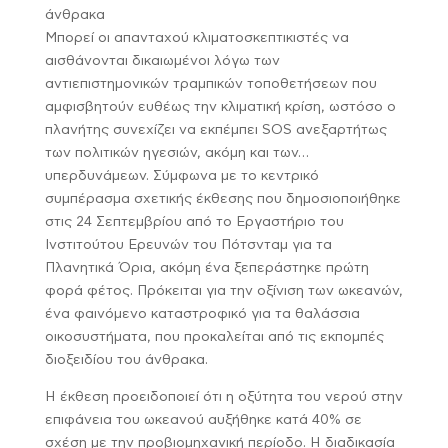
άνθρακα
Μπορεί οι απανταχού κλιματοσκεπτικιστές να
αισθάνονται δικαιωμένοι λόγω των
αντιεπιστημονικών τραμπικών τοποθετήσεων που
αμφισβητούν ευθέως την κλιματική κρίση, ωστόσο ο
πλανήτης συνεχίζει να εκπέμπει SOS ανεξαρτήτως
των πολιτικών ηγεσιών, ακόμη και των…
υπερδυνάμεων. Σύμφωνα με το κεντρικό
συμπέρασμα σχετικής έκθεσης που δημοσιοποιήθηκε
στις 24 Σεπτεμβρίου από το Εργαστήριο του
Ινστιτούτου Ερευνών του Πότσνταμ για τα
Πλανητικά Όρια, ακόμη ένα ξεπεράστηκε πρώτη
φορά φέτος. Πρόκειται για την οξίνιση των ωκεανών,
ένα φαινόμενο καταστροφικό για τα θαλάσσια
οικοσυστήματα, που προκαλείται από τις εκπομπές
διοξειδίου του άνθρακα.
Η έκθεση προειδοποιεί ότι η οξύτητα του νερού στην
επιφάνεια του ωκεανού αυξήθηκε κατά 40% σε
σχέση με την προβιομηχανική περίοδο. Η διαδικασία