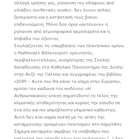
αλλαγή χρήσης γης, ρύπανση του εδάφους από
χιλιάδες συνθετικές ουσίες- δεν έχουν απλώς
ξεπεραστεί και η κατάστασή τους βαίνει
επιδεινούμενη. Μόνο δύο όρια «αντέχουν»: η
ρύπανση από ατμοσφαιρικά αερολύματα και η
στιβάδα του όζοντος.
Σχολιάζοντας τις υπερβάσεις των πλανητικών ορίων,
ο Ναθαναέλ Βάλενχορστ, ερευνητής,
περιβαλλοντολόγος, κοσμήτορας της Σχολής
Εκπαίδευσης στο Καθολικό Πανεπιστήμιο της Δύσης
στην Ανζέ της Γαλλίας και συγγραφέας του βιβλίου
«2049 – Αυτό που θα κάνει το κλίμα στην Ευρώπη»,
κρούει τον κώδωνα του κινδύνου: «Η
Ανθρωπόκαινος εποχή σηματοδοτεί το τέλος της
κλιματικής σταθερότητας και κυρίως την είσοδο σε
ένα όλο και πιο απρόβλεπτο κλιματικό καθεστώς.
Αυτό δεν έχει καμία σχέση με τις αιτίες της
κατάρρευσης ορισμένων πολιτισμών στο παρελθόν.
Σήμερα καταρρέει ακριβώς το υπόβαθρο που
επέτρεψε την ύπαρξη όλων των πολιτισμών. […] Δεν