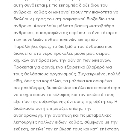
αυτή συνδέεται με τις εκπομπές διοξειδίου του
άνθρακα, καθώς οι ωκεανοί έχουν την ικανότητα να
διαλύουν μέρος του ατμοσφαιρικού διοξειδίου του
άνθρακα. Αποτελούν μάλιστα βασική «καταβόθρα
άνθρακα», απορροφώντας περίπου το ένα τέταρτο
των συνολικών ανθρωπογενών εκπομπών.
Παράλληλα, όμως, το διοξείδιο του άνθρακα που
διαλύεται στο νερό προκαλεί, μέσω μιας σειράς
χημικών αντιδράσεων, την οξίνιση των ωκεανών.
Πρόκειται για φαινόμενο εξαιρετικά βλαβερό για
τους θαλάσσιους οργανισμούς. Συγκεκριμένα, πολλά
είδη, όπως τα κοράλλια, τα μαλάκια και ορισμένα
οστρακόδερμα, δυσκολεύονται όλο και περισσότερο
να σχηματίσουν το κέλυφος και τον σκελετό τους
εξαιτίας της αυξανόμενης έντασης της οξύτητας. Η
διαδικασία αυτή επηρεάζει, επίσης, την
αναπαραγωγή, την ανάπτυξη και τις μεταβολικές
λειτουργίες πολλών ειδών, καθώς, σύμφωνα με την
έκθεση, απειλεί την επιβίωσή τους και κατ’ επέκταση