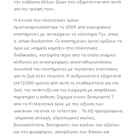
την επιβίωση άλλων ζώων που εξαρτώνται από αυτά
για την τροφή τους…
Η έννοια των πλανητικών ορίων
πρωτοπαρουσιάστηκε το 2009 από κορυφαίους
επιστήμονες με αντικείμενο το «σύστημα Γη», όπως
ο Johan Rockström. Οι επιστήμονες αυτοί ορίζουν τα
όρια ως «σημεία καμπής» στις πλανητικές
διαδικασίες, κατώφλια πέρα από τα οποία υπάρχει
κίνδυνος μη αναστρέψιμης αποσταθεροποίησης
συνολικά του συστήματος με τεράστιες επιπτώσεις
για τη ζωή στον πλανήτη. Η ανθρωπότητα εξαρτάται
επί 12.000 χρόνια από αυτή τη σταθερότητα για «τη
ζωή, την ανάπτυξη και την ευημερία με ασφάλεια»,
παρατηρεί η έκθεση. Σήμερα έχουν ξεπεραστεί 7
από τα 9 πλανητικά όρια, με την οξίνιση των
ωκεανών να είναι το τελευταίο… Τα έξι προηγούμενα
-κλιματική αλλαγή, υδρολογικός κύκλος,
βιοποικιλότητα, διαταραχές του κύκλου του αζώτου
και του φωσφόρου, αποψίλωση των δασών και