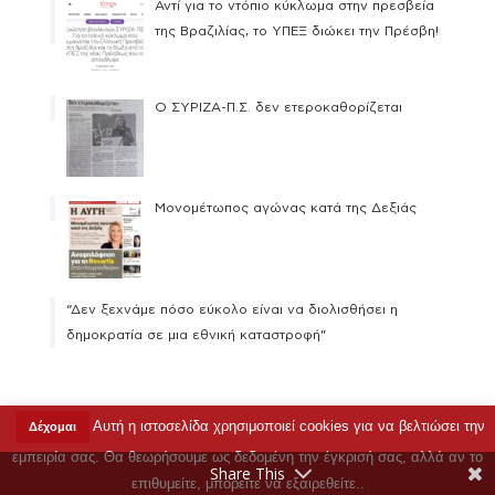
Αντί για το ντόπιο κύκλωμα στην πρεσβεία
της Βραζιλίας, το ΥΠΕΞ διώκει την Πρέσβη!
Ο ΣΥΡΙΖΑ-Π.Σ. δεν ετεροκαθορίζεται
Μονομέτωπος αγώνας κατά της Δεξιάς
“Δεν ξεχνάμε πόσο εύκολο είναι να διολισθήσει η
δημοκρατία σε μια εθνική καταστροφή”
Αυτή η ιστοσελίδα χρησιμοποιεί cookies για να βελτιώσει την
Δέχομαι
Copyright © 2023 Ρένα Δούρου |
Όροι Χρήσης
|
εμπειρία σας. Θα θεωρήσουμε ως δεδομένη την έγκρισή σας, αλλά αν το
Επικοινωνία
Share This
επιθυμείτε, μπορείτε να εξαιρεθείτε..