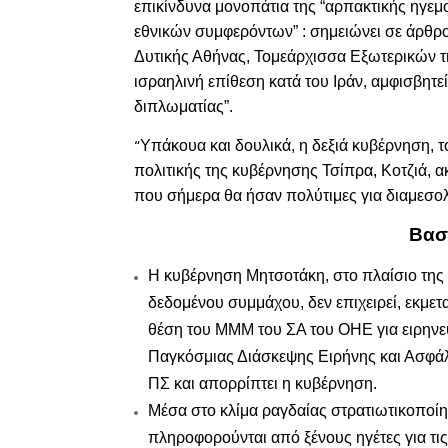
επικίνδυνα μονοπάτια της “αρπακτικής ηγεμ
εθνικών συμφερόντων” : σ
ημειώνει σε άρθρ
Δυτικής Αθήνας, Τομεάρχισσα Εξωτερικών 
ισραηλινή επίθεση κατά του Ιράν, αμφισβητεί
διπλωματίας”.
Υπάκουα και δουλικά, η δεξιά κυβέρνηση, τ
“
πολιτικής της κυβέρνησης Τσίπρα, Κοτζιά, 
που σήμερα θα ήσαν πολύτιμες για διαμεσολ
Βασ
Η κυβέρνηση Μητσοτάκη, στο πλαίσιο της 
δεδομένου συμμάχου, δεν επιχειρεί, εκμετ
θέση του ΜΜΜ του ΣΑ του ΟΗΕ για ειρηνε
Παγκόσμιας Διάσκεψης Ειρήνης και Ασφάλ
ΠΣ και απορρίπτει η κυβέρνηση.
Μέσα στο κλίμα ραγδαίας στρατιωτικοποί
πληροφορούνται από ξένους ηγέτες για τι