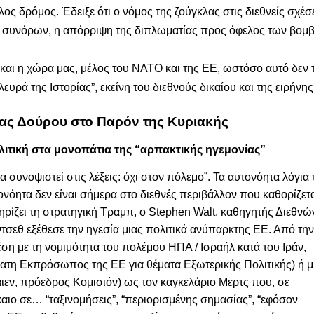
λος δρόμος. Έδειξε ότι ο νόμος της ζούγκλας στις διεθνείς σχέσε
ων συνόρων, η απόρριψη της διπλωματίας προς όφελος των βομ
 και η χώρα μας, μέλος του
NATO
και της ΕΕ, ωστόσο αυτό δεν 
υρά της Ιστορίας”, εκείνη του διεθνούς δικαίου και της ειρήνης
νας Δούρου στο Παρόν της Κυριακής
λιτική στα μονοπάτια της “αρπακτικής ηγεμονίας”
 συνοψιστεί στις λέξεις: όχι στον πόλεμο”.
Τα αυτονόητα λόγια 
ητα δεν είναι σήμερα στο διεθνές περιβάλλον που καθορίζετ
ηρίζει τη στρατηγική Τραμπ, ο
Stephen Walt,
καθηγητής Διεθνώ
σεθ εξέθεσε την ηγεσία μιας πολιτικά ανύπαρκτης ΕΕ. Από τη
ση με τη νομιμότητα του πολέμου ΗΠΑ / Ισραήλ κατά του Ιράν,
ατη Εκπρόσωπος της ΕΕ για θέματα Εξωτερικής Πολιτικής) ή μ
άιεν, πρόεδρος Κομισιόν) ως τον καγκελάριο Μερτς που, σε
αιο σε… “ταξινομήσεις”, “περιορισμένης σημασίας”, “εφόσον