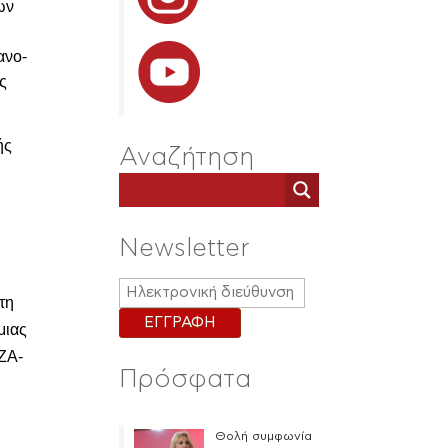
ων
ανο-
ής
ής
Αναζήτηση
Newsletter
τη
μιας
ΙΖΑ-
Πρόσφατα
Θολή συμφωνία