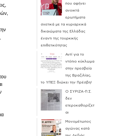
που αφήνει
ις,
ανοικτά
βών,
ερωτήματα
σχετικά με τα κυριαρχικά
την
δικαιώματα της Ελλάδας
.
έναντι της τουρκικής
επιθετικότητας
Αντί για το
ντόπιο κύκλωμα
στην πρεσβεία
της Βραζιλίας,
του
το ΥΠΕΞ διώκει την Πρέσβη!
αι
ν
Ο ΣΥΡΙΖΑ-Π.Σ.
δεν
ν
ετεροκαθορίζετ
αι
ια
Μονομέτωπος
αγώνας κατά
της Δεξιάς