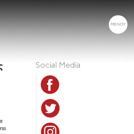
Social Media
ς
να
στα