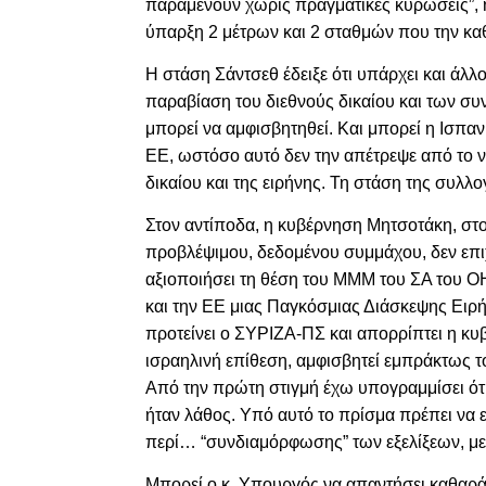
παραμένουν χωρίς πραγματικές κυρώσεις”, η
ύπαρξη 2 μέτρων και 2 σταθμών που την κα
Η στάση Σάντσεθ έδειξε ότι υπάρχει και άλλ
παραβίαση του διεθνούς δικαίου και των σ
μπορεί να αμφισβητηθεί. Και μπορεί η Ισπαν
ΕΕ, ωστόσο αυτό δεν την απέτρεψε από το να
δικαίου και της ειρήνης. Τη στάση της συλλ
Στον αντίποδα, η κυβέρνηση Μητσοτάκη, στο
προβλέψιμου, δεδομένου συμμάχου, δεν επιχε
αξιοποιήσει τη θέση του ΜΜΜ του ΣΑ του Ο
και την ΕΕ μιας Παγκόσμιας Διάσκεψης Ειρ
προτείνει ο ΣΥΡΙΖΑ-ΠΣ και απορρίπτει η κυ
ισραηλινή επίθεση, αμφισβητεί εμπράκτως το
Από την πρώτη στιγμή έχω υπογραμμίσει ότ
ήταν λάθος. Υπό αυτό το πρίσμα πρέπει να 
περί… “συνδιαμόρφωσης” των εξελίξεων, με
Μπορεί ο κ. Υπουργός να απαντήσει καθαρά 