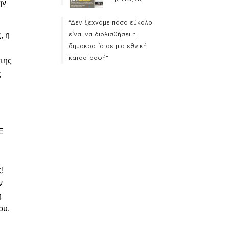
ην
“Δεν ξεχνάμε πόσο εύκολο
, η
είναι να διολισθήσει η
δημοκρατία σε μια εθνική
καταστροφή”
 της
ς
Ε
ς!
ν
η
ου.