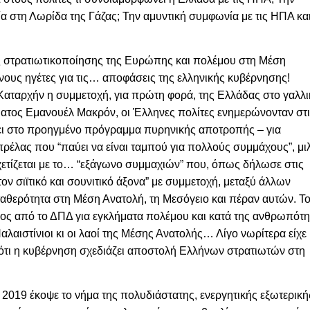
ία στη Λωρίδα της Γάζας; Την αμυντική συμφωνία με τις ΗΠΑ και
ας στρατιωτικοποίησης της Ευρώπης και πολέμου στη Μέση
νους ηγέτες για τις… αποφάσεις της ελληνικής κυβέρνησης!
. Καταρχήν η συμμετοχή, για πρώτη φορά, της Ελλάδας στο γαλλ
ατος Εμανουέλ Μακρόν, οι Έλληνες πολίτες ενημερώνονταν στ
έχει στο προηγμένο πρόγραμμα πυρηνικής αποτροπής – για
ρέλας που “παύει να είναι ταμπού για πολλούς συμμάχους”, μι
σχετίζεται με το… “εξάγωνο συμμαχιών” που, όπως δήλωσε στις
τον σιϊτικό και σουνιτικό άξονα” με συμμετοχή, μεταξύ άλλων
θερότητα στη Μέση Ανατολή, τη Μεσόγειο και πέραν αυτών. Τ
νος από το ΔΠΔ για εγκλήματα πολέμου και κατά της ανθρωπότη
λαιστίνιοι κι οι λαοί της Μέσης Ανατολής… Λίγο νωρίτερα είχε
ότι η κυβέρνηση σχεδιάζει αποστολή Ελλήνων στρατιωτών στη
 2019 έκοψε το νήμα της πολυδιάστατης, ενεργητικής εξωτερική