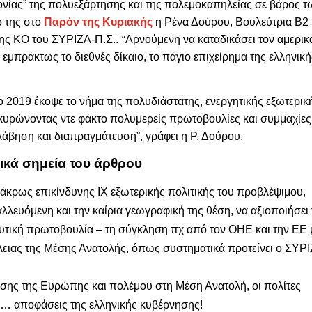
ονίας” της πολυεξάρτησης και της πολεμοκαπηλείας σε βάρος τ
ο της στο
Παρόν της Κυριακής
η Ρένα Δούρου, Βουλεύτρια Β2
της ΚΟ του ΣΥΡΙΖΑ-Π.Σ..
Αρνούμενη να καταδικάσει τον αμερικ
“
 εμπράκτως το διεθνές δίκαιο, το πάγιο επιχείρημα της ελληνικ
ο 2019 έκοψε το νήμα της πολυδιάστατης, ενεργητικής εξωτερικ
ακυρώνοντας ντε φάκτο πολυμερείς πρωτοβουλίες και συμμαχίες
άβηση και διαπραγμάτευση”, γράφει η Ρ. Δούρου.
ικά σημεία του άρθρου
άκρως επικίνδυνης ΙΧ εξωτερικής πολιτικής του προβλέψιμου,
αλλευόμενη και την καίρια γεωγραφική της θέση, να αξιοποιήσει 
υτική πρωτοβουλία – τη σύγκληση πχ από τον ΟΗΕ και την ΕΕ 
ειας της Μέσης Ανατολής, όπως συστηματικά προτείνει ο ΣΥΡ
ησης της Ευρώπης και πολέμου στη Μέση Ανατολή, οι πολίτες
ς… αποφάσεις της ελληνικής κυβέρνησης!