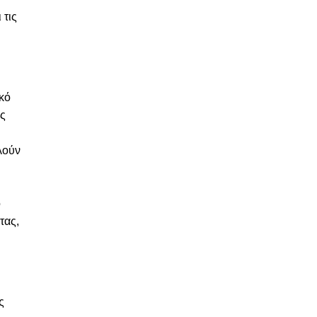
 τις
ικό
ις
λούν
ο
τας,
ς