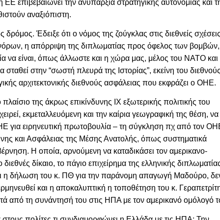
 ΕΕ επιβεβαιώνει την ανυπαρξία στρατηγικής αυτονομίας και τ
θιστούν αναξιόπιστη.
ος δρόμος. Έδειξε ότι ο νόμος
της ζούγκλας στις διεθνείς σχέσεις
υνόρων, η απόρριψη της διπλωματίας προς όφελος των βομβών,
ία να είναι, όπως άλλωστε και η χώρα μας, μέλος του
NATO
και
 σταθεί στην “σωστή πλευρά της Ιστορίας”, εκείνη του διεθνού
ογικής αρχιτεκτονικής διεθνούς ασφάλειας που εκφράζει ο ΟΗΕ.
 πλαίσιο της άκρως επικίνδυνης ΙΧ εξωτερικής πολιτικής του
ιρεί, εκμεταλλευόμενη και την καίρια γεωγραφική της θέση, να
ΗΕ για ειρηνευτική πρωτοβουλία – τη σύγκληση πχ από τον ΟΗ
ήνης και Ασφάλειας της Μέσης Ανατολής, όπως συστηματικά
βέρνηση. Η οποία, αρνούμενη να καταδικάσει τον αμερικανο-
 διεθνές δίκαιο, το πάγιο επιχείρημα της ελληνικής διπλωματία
ι η δήλωση του κ. ΠΘ για την παράνομη απαγωγή Μαδούρο, δε
ερμηνευθεί και η αποκαλυπτική η τοποθέτηση του κ. Γεραπετρίτ
τά από τη συνάντησή του στις ΗΠΑ με τον αμερικανό ομόλογό τ
στους πολίτες τι συνδιαμορφώνει η Ελλάδα με τις ΗΠΑ; Την