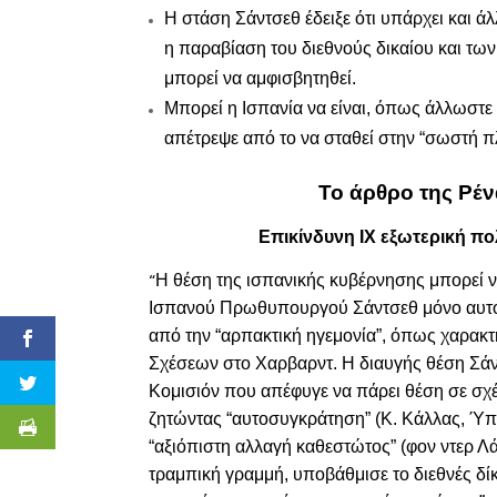
Η στάση Σάντσεθ έδειξε ότι υπάρχει και άλ
η παραβίαση του διεθνούς δικαίου και τ
μπορεί να αμφισβητηθεί.
Μπορεί η Ισπανία να είναι, όπως άλλωστε
απέτρεψε από το να σταθεί στην “σωστή πλε
Το ά
ρθρο της Ρέ
Επικίνδυνη ΙΧ εξωτερική πο
Η θέση της ισπανικής κυβέρνησης μπορεί να
“
Ισπανού Πρωθυπουργού Σάντσεθ μόνο αυτονό
από την “αρπακτική ηγεμονία”, όπως χαρακτ
Σχέσεων στο Χαρβαρντ. Η διαυγής θέση Σάντ
Κομισιόν που απέφυγε να πάρει θέση σε σχέ
ζητώντας “αυτοσυγκράτηση” (Κ. Κάλλας, Ύπ
“αξιόπιστη αλλαγή καθεστώτος” (φον ντερ Λ
τραμπική γραμμή, υποβάθμισε το διεθνές δίκ