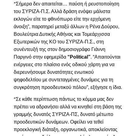
Σ
ήμερα δεν απαιτείται… παύση ή ρευστοποίηση
“
του ΣΥΡΙΖΑ-Π.Σ. Αλλά δράση ενόψει μάλιστα
εκλογών είτε το φθινόπωρο είτε την ερχόμενη
άνοιξη
”, παρατηρεί μεταξύ άλλων η Ρένα Δούρου,
Βουλεύτρια Δυτικής Αθήνας και Τομεάρχισσα
Εξωτερικών της ΚΟ του ΣΥΡΙΖΑ-Π.Σ., στη
συνέντευξή της στον δημοσιογράφο Γιάννη
Παργινό στην εφημερίδα
“Political”
.
“
Απαιτούνται
ενέργειες στο πλαίσιο ενός οδικού χάρτη για να
διερευνήσουμε δυνατότητες ενωτικού
ψηφοδελτίου με συντεταγμένες δυνάμεις για τη
συγκρότηση προοδευτικού πόλου
”, εξήγησε η ίδια.
Σε κάθε περίπτωση πάντως το κόμμα μας δεν
“
πρέπει να αδρανήσει αλλά να κινηθεί στη βάση της
γραμμής δυνατός ΣΥΡΙΖΑ-ΠΣ, δυνατό μέτωπο
προοδευτικών δυνάμεων. Οφείλει να τεθεί
προεκλογική διάταξη, οργανωτικά, αποκλείοντας