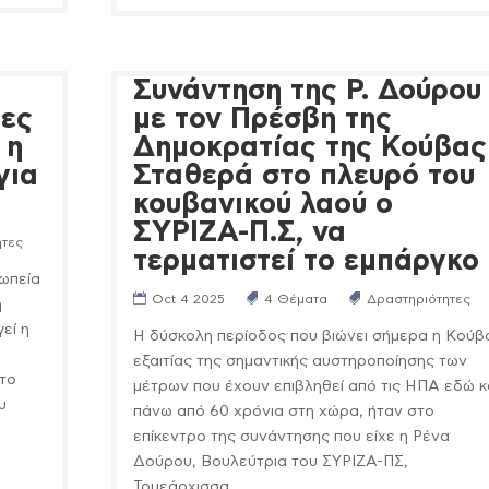
Συνάντηση της Ρ. Δούρου
τες
με τον Πρέσβη της
 η
Δημοκρατίας της Κούβας
για
Σταθερά στο πλευρό του
κουβανικού λαού ο
ΣΥΡΙΖΑ-Π.Σ, να
ητες
τερματιστεί το εμπάργκο
ωπεία
Oct 4 2025
4 Θέματα
Δραστηριότητες
η
εί η
Η δύσκολη περίοδος που βιώνει σήμερα η Κούβ
εξαιτίας της σημαντικής αυστηροποίησης των
στο
μέτρων που έχουν επιβληθεί από τις ΗΠΑ εδώ κ
υ
πάνω από 60 χρόνια στη χώρα, ήταν στο
επίκεντρο της συνάντησης που είχε η Ρένα
Δούρου, Βουλεύτρια του ΣΥΡΙΖΑ-ΠΣ,
Τομεάρχισσα...