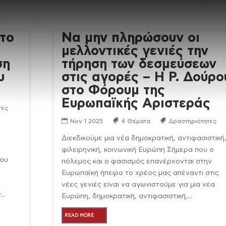
 το
Να μην πληρώσουν οι
μελλοντικές γενιές την
ση
τήρηση των δεσμεύσεων
υ
στις αγορές – Η Ρ. Δούρο
στο Φόρουμ της
Ευρωπαϊκής Αριστεράς
τες
Nov 1 2025
4 Θέματα
Δραστηριότητες
Διεκδικούμε μια νέα δημοκρατική, αντιφασιστική
φιλειρηνική, κοινωνική Ευρώπη Σήμερα που ο
του
πόλεμος και ο φασισμός επανέρχονται στην
Ευρωπαϊκή ήπειρο το χρέος μας απέναντι στις
νέες γενιές είναι να αγωνιστούμε για μια νέα
..
Ευρώπη, δημοκρατική, αντιφασιστική,...
READ MORE