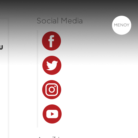
Social Media
υ
,