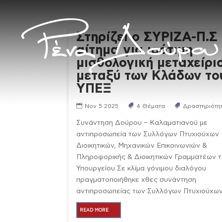
Στηρίζει ο ΣΥΡΙΖΑ-Π.Σ
αίτημα για ισότιμη
μισθολογική μεταχείρι
μεταξύ των Κλάδων το
ΥΠΕΞ
Nov 5 2025
4 Θέματα
Δραστηριότη
Συνάντηση Δούρου – Καλαματιανού με
αντιπροσωπεία των Συλλόγων Πτυχιούχων
Διοικητικών, Μηχανικών Επικοινωνιών &
Πληροφορικής & Διοικητικών Γραμματέων 
Υπουργείου Σε κλίμα γόνιμου διαλόγου
πραγματοποιήθηκε χθες συνάντηση
αντιπροσωπείας των Συλλόγων Πτυχιούχων.
READ MORE