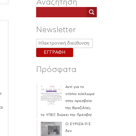
Αναζήτηση
Newsletter
Πρόσφατα
Αντί για το
α
ντόπιο κύκλωμα
στην πρεσβεία
αι
της Βραζιλίας,
το ΥΠΕΞ διώκει την Πρέσβη!
Ο ΣΥΡΙΖΑ-Π.Σ.
δεν