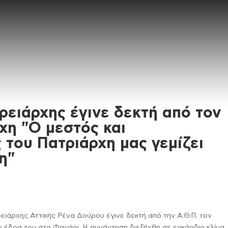
ρειάρχης έγινε δεκτή από τον
χη "Ο μεστός και
 του Πατριάρχη μας γεμίζει
η"
ρειάρχης Αττικής Ρένα Δούρου έγινε δεκτή από την Α.Θ.Π. τον
ν έδρα του στο Φανάρι. Η συνάντηση διεξήχθη σε εγκάρδιο κλίμα.