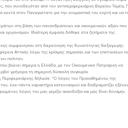
ής, που συνοδευόταν από τον αντιπεριφερειάρχη Βορείου Τομέα, Γ
πό κοντά στον Παναγιώτατο για την ονομαστική του εορτή και να τ
.
εμάτων στη βάση των πανανθρώπινων και οικουμενικών αξιών που
 και οργανισμών. Ιδιαίτερη έμφαση δόθηκε στα ζητήματα της
άρχης συμφώνησαν στη διερεύνηση της δυνατότητας διεξαγωγής
φέρεια Αττικής λόγω της κρίσιμης σημασίας και των επιπτώσεων π
των πολιτών.
ου βιώνει σήμερα η Ελλάδα, με τον Οικουμενικό Πατριάρχη να
περβεί γρήγορα τη σημερινή δύσκολη συγκυρία.
 η Περιφερειάρχης δήλωσε: “Ο λόγος του Προκαθημένου της
 του, έχει πάντα χαρακτήρα κατευνασμού και διαδραματίζει εξέχο
ιωμένος λόγος του μας γεμίζει αισιοδοξία και μας δίνει δύναμη».