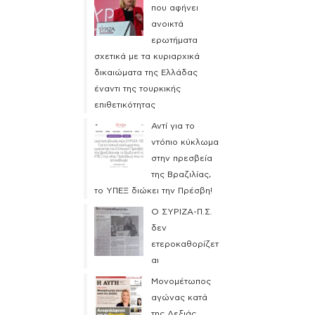
που αφήνει
ανοικτά
ερωτήματα
σχετικά με τα κυριαρχικά
δικαιώματα της Ελλάδας
έναντι της τουρκικής
επιθετικότητας
Αντί για το
ντόπιο κύκλωμα
στην πρεσβεία
της Βραζιλίας,
το ΥΠΕΞ διώκει την Πρέσβη!
Ο ΣΥΡΙΖΑ-Π.Σ.
δεν
ετεροκαθορίζετ
αι
Μονομέτωπος
αγώνας κατά
της Δεξιάς