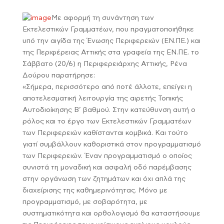
Με αφορμή τη συνάντηση των
Εκτελεστικών Γραμματέων, που πραγματοποιήθηκε
υπό την αιγίδα της Ένωσης Περιφερειών (ΕΝ.ΠΕ.) και
της Περιφέρειας Αττικής στα γραφεία της ΕΝ.ΠΕ. το
Σάββατο (20/6) η Περιφερειάρχης Αττικής, Ρένα
Δούρου παρατήρησε:
«Σήμερα, περισσότερο από ποτέ άλλοτε, επείγει η
αποτελεσματική λειτουργία της αιρετής Τοπικής
Αυτοδιοίκησης Β’ βαθμού. Στην κατεύθυνση αυτή ο
ρόλος και το έργο των Εκτελεστικών Γραμματέων
των Περιφερειών καθίστανται κομβικά. Και τούτο
γιατί συμβάλλουν καθοριστικά στον προγραμματισμό
των Περιφερειών. Έναν προγραμματισμό ο οποίος
συνιστά τη μοναδική και ασφαλή οδό παρέμβασης
στην οργάνωση των ζητημάτων και όχι απλά της
διαχείρισης της καθημερινότητας. Μόνο με
προγραμματισμό, με σοβαρότητα, με
συστηματικότητα και ορθολογισμό θα καταστήσουμε