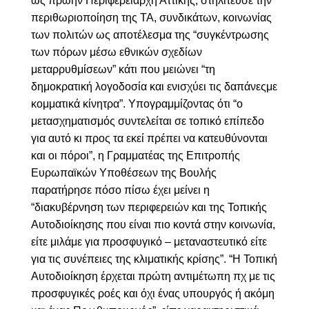
ως πρώην Περιφερειάρχη Αττικής, στηλίτευσε την
περιθωριοποίηση της ΤΑ, συνδικάτων, κοινωνίας
των πολιτών ως αποτέλεσμα της “συγκέντρωσης
των πόρων μέσω εθνικών σχεδίων
μεταρρυθμίσεων” κάτι που μειώνει “τη
δημοκρατική λογοδοσία και ενισχύει τις δαπάνεςμε
κομματικά κίνητρα”. Υπογραμμίζοντας ότι “ο
μετασχηματισμός συντελείται σε τοπικό επίπεδο
για αυτό κι προς τα εκεί πρέπει να κατευθύνονται
και οι πόροι”, η Γραμματέας της Επιτροπής
Ευρωπαϊκών Υποθέσεων της Βουλής
παρατήρησε πόσο πίσω έχει μείνει η
“διακυβέρνηση των περιφερειών και της Τοπικής
Αυτοδιοίκησης που είναι πιο κοντά στην κοινωνία,
είτε μιλάμε για προσφυγικό – μεταναστευτικό είτε
για τις συνέπειες της κλιματικής κρίσης”. “Η Τοπική
Αυτοδιοίκηση έρχεται πρώτη αντιμέτωπη πχ με τις
προσφυγικές ροές και όχι ένας υπουργός ή ακόμη