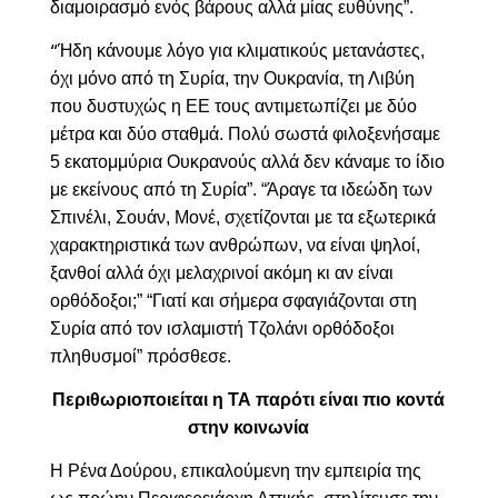
διαμοιρασμό ενός βάρους αλλά μίας ευθύνης”.
Ήδη κάνουμε λόγο για κλιματικούς μετανάστες,
“
όχι μόνο από τη Συρία, την Ουκρανία, τη Λιβύη
που δυστυχώς η ΕΕ τους αντιμετωπίζει με δύο
μέτρα και δύο σταθμά. Πολύ σωστά φιλοξενήσαμε
5 εκατομμύρια Ουκρανούς αλλά δεν κάναμε το ίδιο
με εκείνους από τη Συρία”. “Άραγε τα ιδεώδη των
Σπινέλι, Σουάν, Μονέ, σχετίζονται με τα εξωτερικά
χαρακτηριστικά των ανθρώπων, να είναι ψηλοί,
ξανθοί αλλά όχι μελαχρινοί ακόμη κι αν είναι
ορθόδοξοι;” “Γιατί και σήμερα σφαγιάζονται στη
Συρία από τον ισλαμιστή Τζολάνι ορθόδοξοι
πληθυσμοί” πρόσθεσε.
Περιθωριοποιείται η ΤΑ παρότι είναι πιο κοντά
στην κοινωνία
Η Ρένα Δούρου, επικαλούμενη την εμπειρία της