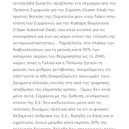
ιστοσελίδα Euractiv, προβλέπει «το πέρασμα από την
Πράσινη Συμφωνία για την Ευρώπη (Green Deal) της
πρώτης θητείας της Ούρσουλα φον ντερ Λάιεν στην
εποχή του Συμφώνου για την Καθαρή Βιομηχανία
(Clean Industrial Deal), που είναι ευνοϊκό για τις
επιχειρήσεις και έχει ως κύριο στόχο την τόνωση της
ανταγωνιστικότητας»… Παράλληλα, στο πλαίσιο των
διαβουλεύσεων για τη μείωση κατά 90% των
εκπομπών αερίων του θερμοκηπίου ως το 2040,
χώρες όπως η Γαλλία και η Πολωνία ζητούν τη
μείωση των ρυθμών μετάβασης, ισχυριζόμενες ότι
πλήττονται οι ήδη δοκιμαζόμενες οικονομίες τους.
Δείγματα αλλαγής εποχής στη σκιά της τραμπικής
απαξίωσης της κλιματικής κρίσης… Όμως δεν είναι
μόνο αυτά. Σύμφωνα με την Έκθεση, οι κλιματικοί
στόχοι της Ε.Ε. δεν κινδυνεύουν μόνο από τις
πολιτικές δυνάμεις αλλά και από το ότι οι φυσικές
δεξαμενές άνθρακα της Ε.Ε., δηλαδή τα δάση και οι
υγρότοποι, έχουν μειωθεί κατά περίπου 30% την