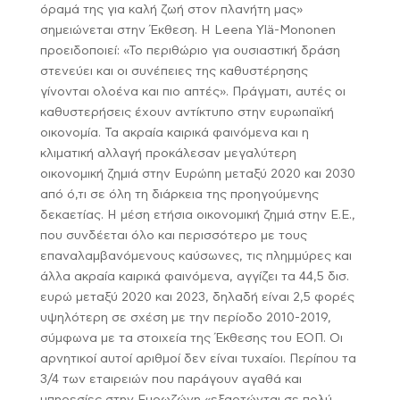
όραμά της για καλή ζωή στον πλανήτη μας»
σημειώνεται στην Έκθεση. Η Leena Ylä-Mononen
προειδοποιεί: «Το περιθώριο για ουσιαστική δράση
στενεύει και οι συνέπειες της καθυστέρησης
γίνονται ολοένα και πιο απτές». Πράγματι, αυτές οι
καθυστερήσεις έχουν αντίκτυπο στην ευρωπαϊκή
οικονομία. Τα ακραία καιρικά φαινόμενα και η
κλιματική αλλαγή προκάλεσαν μεγαλύτερη
οικονομική ζημιά στην Ευρώπη μεταξύ 2020 και 2030
από ό,τι σε όλη τη διάρκεια της προηγούμενης
δεκαετίας. Η μέση ετήσια οικονομική ζημιά στην Ε.Ε.,
που συνδέεται όλο και περισσότερο με τους
επαναλαμβανόμενους καύσωνες, τις πλημμύρες και
άλλα ακραία καιρικά φαινόμενα, αγγίζει τα 44,5 δισ.
ευρώ μεταξύ 2020 και 2023, δηλαδή είναι 2,5 φορές
υψηλότερη σε σχέση με την περίοδο 2010-2019,
σύμφωνα με τα στοιχεία της Έκθεσης του ΕΟΠ. Οι
αρνητικοί αυτοί αριθμοί δεν είναι τυχαίοι. Περίπου τα
3/4 των εταιρειών που παράγουν αγαθά και