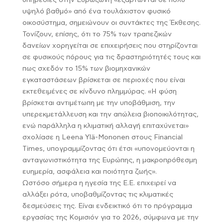
υπηρεσίες στην Ευρωζώνη «εξαρτώνται σε πολύ
υψηλό βαθμό» από ένα τουλάχιστον φυσικό
οικοσύστημα, σημειώνουν οι συντάκτες της Έκθεσης.
Τονίζουν, επίσης, ότι το 75% των τραπεζικών
δανείων χορηγείται σε επιχειρήσεις που στηρίζονται
σε φυσικούς πόρους για τις δραστηριότητές τους και
πως σχεδόν το 15% των βιομηχανικών
εγκαταστάσεων βρίσκεται σε περιοχές που είναι
εκτεθειμένες σε κίνδυνο πλημμύρας. «Η φύση
βρίσκεται αντιμέτωπη με την υποβάθμιση, την
υπερεκμετάλλευση και την απώλεια βιοποικιλότητας,
ενώ παράλληλα η κλιματική αλλαγή επιταχύνεται»
σχολίασε η Leena Ylä-Mononen στους Financial
Times, υπογραμμίζοντας ότι έτσι «υπονομεύονται η
ανταγωνιστικότητα της Ευρώπης, η μακροπρόθεσμη
ευημερία, ασφάλεια και ποιότητα ζωής».
Ωστόσο σήμερα η ηγεσία της Ε.Ε. επιχειρεί να
αλλάξει ρότα, υποβαθμίζοντας τις κλιματικές
δεσμεύσεις της. Είναι ενδεικτικό ότι το πρόγραμμα
εργασίας της Κομισιόν για το 2026, σύμφωνα με την